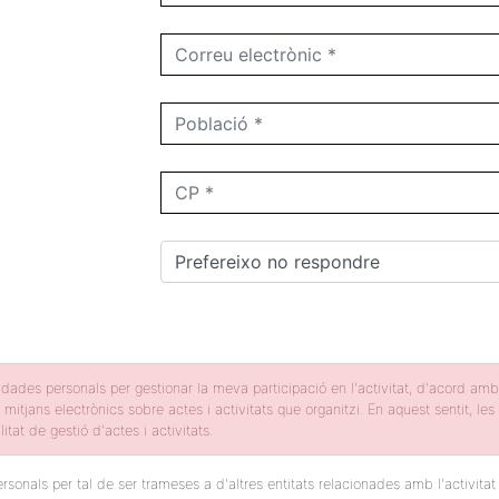
dades personals per gestionar la meva participació en l'activitat, d'acord am
 mitjans electrònics sobre actes i activitats que organitzi. En aquest sentit, 
itat de gestió d'actes i activitats.
sonals per tal de ser trameses a d'altres entitats relacionades amb l'activita