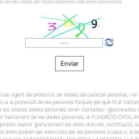
ser del meu interès, per mitjans electrònics o per correu convencional.
Enviar
ativa vigent de protecció de dades de caràcter personal, i e
u a la protecció de les persones físiques pel que fa al tractam
e les vostres dades personals seran tractades i gestionades
e del tractament de les dades personals, la FUNDACIÓ CATA
odran exercir gratuïtament els drets d'accés, rectificació, su
s drets podran ser exercitats per les persones titulars o, si e