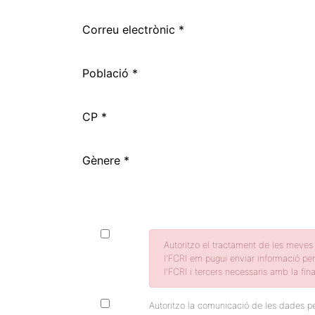
Correu electrònic *
Població *
CP *
Gènere *
Autoritzo el tractament de les meves 
l'FCRI em pugui enviar informació per
l'FCRI i tercers necessaris amb la final
Autoritzo la comunicació de les dades per