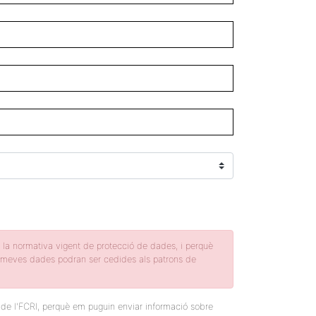
b la normativa vigent de protecció de dades, i perquè
les meves dades podran ser cedides als patrons de
t de l'FCRI, perquè em puguin enviar informació sobre