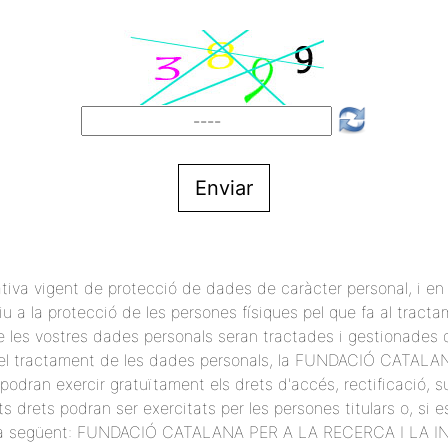
Enviar
ativa vigent de protecció de dades de caràcter personal, i e
u a la protecció de les persones físiques pel que fa al tractam
e les vostres dades personals seran tractades i gestionades
e del tractament de les dades personals, la FUNDACIÓ CATA
odran exercir gratuïtament els drets d'accés, rectificació, su
s drets podran ser exercitats per les persones titulars o, si e
l’adreça següent: FUNDACIÓ CATALANA PER A LA RECERCA I LA 