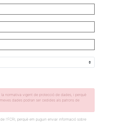
b la normativa vigent de protecció de dades, i perquè
les meves dades podran ser cedides als patrons de
t de l'FCRI, perquè em puguin enviar informació sobre