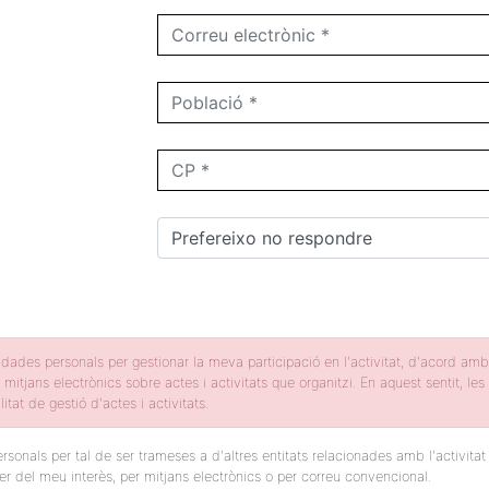
dades personals per gestionar la meva participació en l'activitat, d'acord am
 mitjans electrònics sobre actes i activitats que organitzi. En aquest sentit, 
itat de gestió d'actes i activitats.
sonals per tal de ser trameses a d'altres entitats relacionades amb l'activita
ser del meu interès, per mitjans electrònics o per correu convencional.