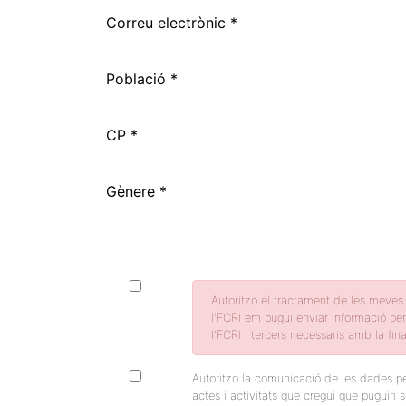
Correu electrònic *
Població *
CP *
Gènere *
Autoritzo el tractament de les meves 
l'FCRI em pugui enviar informació per
l'FCRI i tercers necessaris amb la final
Autoritzo la comunicació de les dades per
actes i activitats que cregui que puguin 