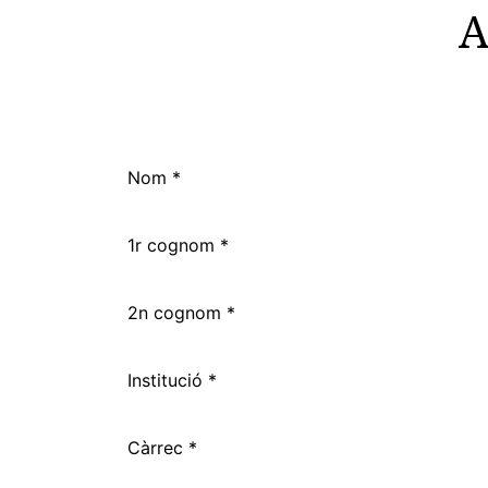
A
Nom *
1r cognom *
2n cognom *
Institució *
Càrrec *