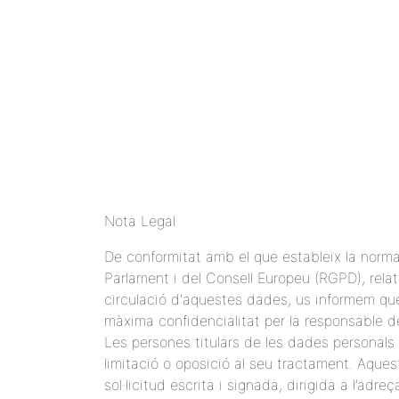
Nota Legal
De conformitat amb el que estableix la norm
Parlament i del Consell Europeu (RGPD), relati
circulació d'aquestes dades, us informem qu
màxima confidencialitat per la responsabl
Les persones titulars de les dades personals p
limitació o oposició al seu tractament. Aquest
sol·licitud escrita i signada, dirigida a 